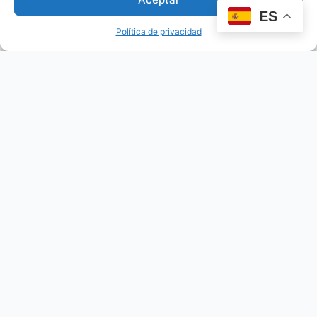
ES
Política de privacidad
El Templo I o el Templo de las inscripciones
El Templo I o el Templo de las inscripciones, es…
Read
more