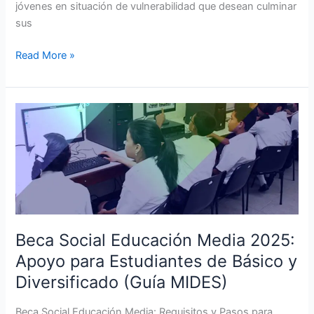
jóvenes en situación de vulnerabilidad que desean culminar
sus
Read More »
Beca
Social
Educación
Media
2025:
Apoyo
para
Estudiantes
Beca Social Educación Media 2025:
de
Apoyo para Estudiantes de Básico y
Básico
Diversificado (Guía MIDES)
y
Diversificado
Beca Social Educación Media: Requisitos y Pasos para
(Guía