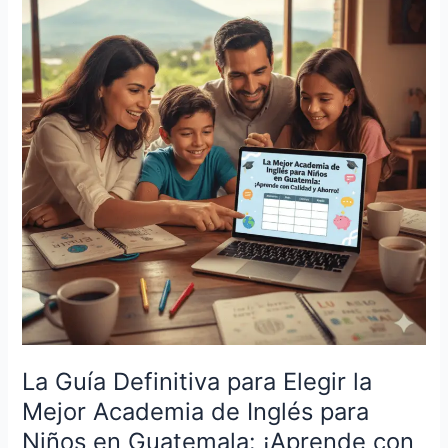
Definitiva
para
Elegir
la
Mejor
Academia
de
Inglés
para
Niños
en
Guatemala:
¡Aprende
con
Calidad
y
La Guía Definitiva para Elegir la
Ahorro!
Mejor Academia de Inglés para
Niños en Guatemala: ¡Aprende con