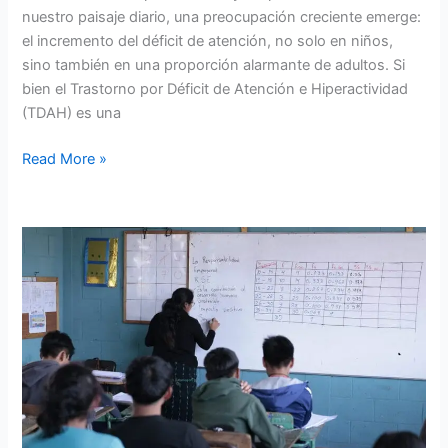
nuestro paisaje diario, una preocupación creciente emerge:
el incremento del déficit de atención, no solo en niños,
sino también en una proporción alarmante de adultos. Si
bien el Trastorno por Déficit de Atención e Hiperactividad
(TDAH) es una
Read More »
🇬🇹
La
Realidad
de
la
Educación
en
Guatemala:
Urgen