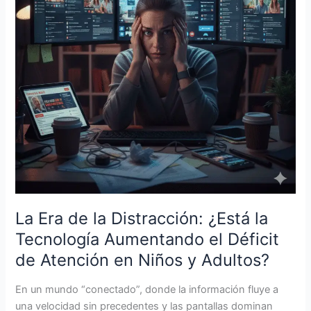
¿Está
la
Tecnología
Aumentando
el
Déficit
de
Atención
en
Niños
y
Adultos?
La Era de la Distracción: ¿Está la
Tecnología Aumentando el Déficit
de Atención en Niños y Adultos?
En un mundo “conectado”, donde la información fluye a
una velocidad sin precedentes y las pantallas dominan