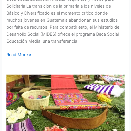
Solicitarla La transición de la primaria a los niveles de
MIDES)
Básico y Diversificado es el momento crítico donde
muchos jóvenes en Guatemala abandonan sus estudios
por falta de recursos. Para combatir esto, el Ministerio de
Desarrollo Social (MIDES) ofrece el programa Beca Social
Educación Media, una transferencia
Read More »
Beca
Social
Artesano
MIDES:
Capacitación
y
Apoyo
Económico