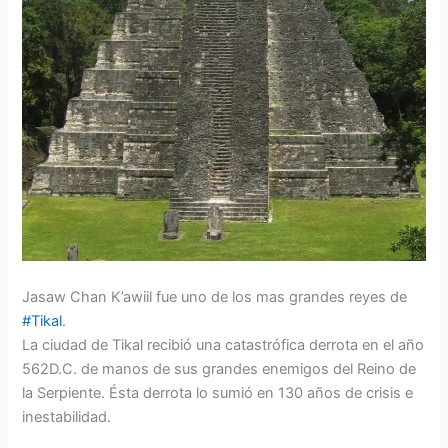
Jasaw Chan K’awiil fue uno de los mas grandes reyes de
#Tikal
.
La ciudad de Tikal recibió una catastrófica derrota en el año
562D.C. de manos de sus grandes enemigos del Reino de
la Serpiente. Ésta derrota lo sumió en 130 años de crisis e
inestabilidad.