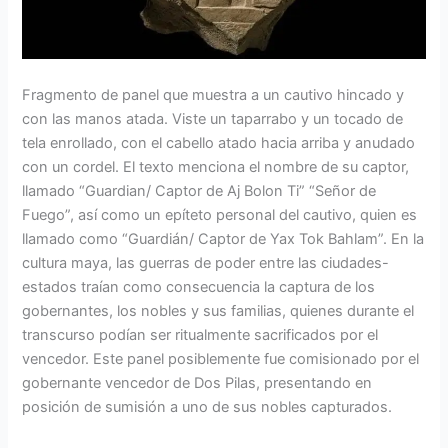
Fragmento de panel que muestra a un cautivo hincado y
con las manos atada. Viste un taparrabo y un tocado de
tela enrollado, con el cabello atado hacia arriba y anudado
con un cordel. El texto menciona el nombre de su captor,
llamado “Guardian/ Captor de Aj Bolon Ti” “Señor de
Fuego”, así como un epíteto personal del cautivo, quien es
llamado como “Guardián/ Captor de Yax Tok Bahlam”. En la
cultura maya, las guerras de poder entre las ciudades-
estados traían como consecuencia la captura de los
gobernantes, los nobles y sus familias, quienes durante el
transcurso podían ser ritualmente sacrificados por el
vencedor. Este panel posiblemente fue comisionado por el
gobernante vencedor de Dos Pilas, presentando en
posición de sumisión a uno de sus nobles capturados.