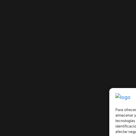
Para ofrecer
almacenar y/
tecnologías
identificaci
afectar nega