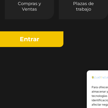
Compras y
Plazas de
Ventas
trabajo
Entrar
Para ofrecer
almacenar y/
tecnologías
identificaci
afectar nega