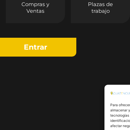
Compras y
Plazas de
Ventas
trabajo
Entrar
Para ofrecer
almacenar y/
tecnologías
identificaci
afectar nega