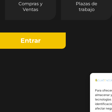
Compras y
Plazas de
Ventas
trabajo
Entrar
Para ofrecer
almacenar y/
tecnologías
identificaci
afectar nega