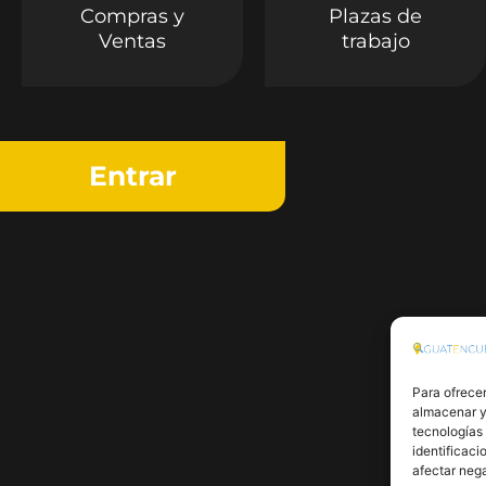
Compras y
Plazas de
Ventas
trabajo
Entrar
Para ofrecer
almacenar y/
tecnologías
identificaci
afectar nega