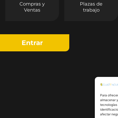
Compras y
Plazas de
Ventas
trabajo
Entrar
Para ofrecer
almacenar y/
tecnologías
identificaci
afectar nega