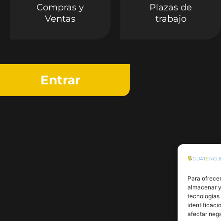
Compras y
Plazas de
Ventas
trabajo
Entrar
Para ofrecer
almacenar y/
tecnologías
identificaci
afectar nega