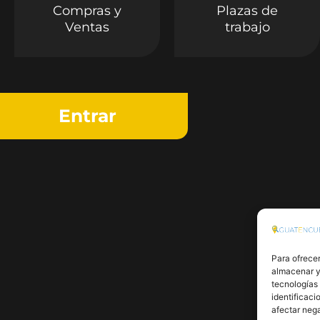
Compras y
Plazas de
Ventas
trabajo
Entrar
Para ofrecer
almacenar y/
tecnologías
identificaci
afectar nega