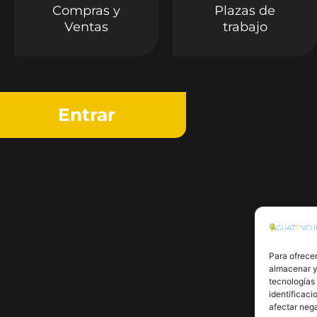
Compras y
Plazas de
Ventas
trabajo
Entrar
Para ofrecer
almacenar y/
tecnologías
identificaci
afectar nega