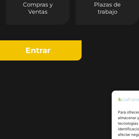
Compras y
Plazas de
Ventas
trabajo
Entrar
Para ofrecer
almacenar y/
tecnologías
identificaci
afectar nega