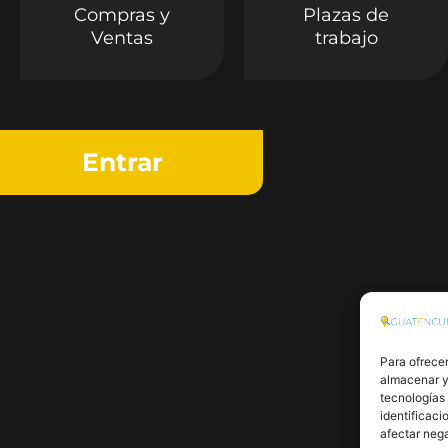
Compras y
Plazas de
Ventas
trabajo
Entrar
Para ofrecer
almacenar y/
tecnologías
identificaci
afectar nega