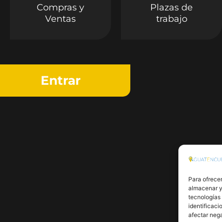
Compras y
Plazas de
Ventas
trabajo
Entrar
Para ofrecer
almacenar y/
tecnologías
identificaci
afectar nega