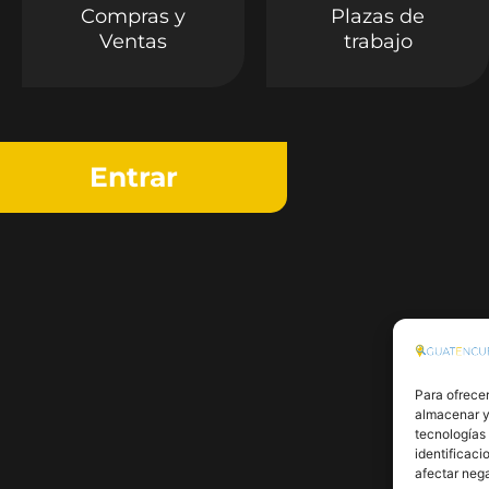
Compras y
Plazas de
Ventas
trabajo
Entrar
Para ofrecer
almacenar y/
tecnologías
identificaci
afectar nega