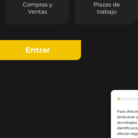
Compras y
Plazas de
Ventas
trabajo
Entrar
Para ofrecer
almacenar y/
tecnologías
identificaci
afectar nega