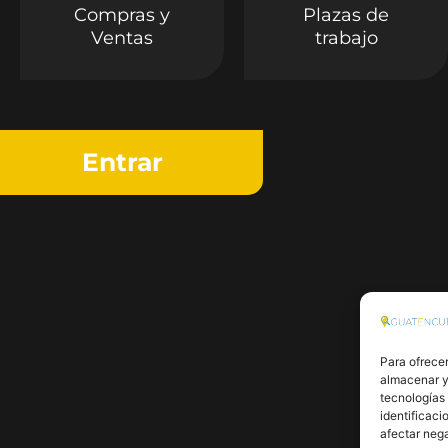
Compras y
Plazas de
Ventas
trabajo
Entrar
Para ofrecer
almacenar y/
tecnologías
identificaci
afectar nega