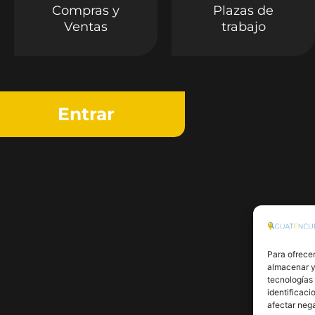
Compras y
Plazas de
Ventas
trabajo
Entrar
Para ofrecer
almacenar y/
tecnologías
identificaci
afectar nega