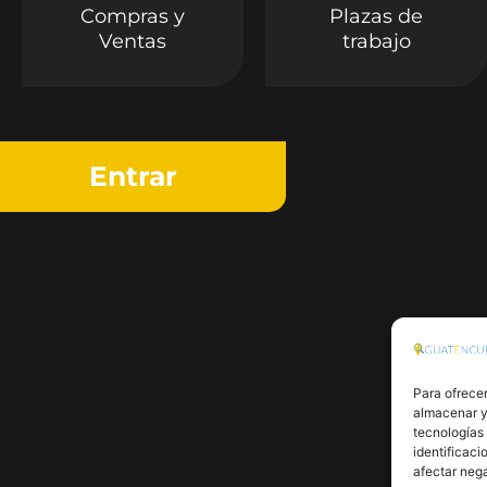
Compras y
Plazas de
Ventas
trabajo
Entrar
Para ofrecer
almacenar y/
tecnologías
identificaci
afectar nega