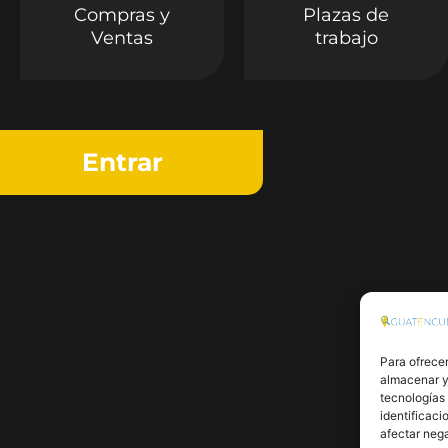
Compras y
Plazas de
Ventas
trabajo
Entrar
Para ofrecer
almacenar y/
tecnologías
identificaci
afectar nega