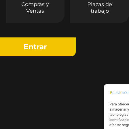
Compras y
Plazas de
Ventas
trabajo
Entrar
Para ofrecer
almacenar y/
tecnologías
identificaci
afectar nega