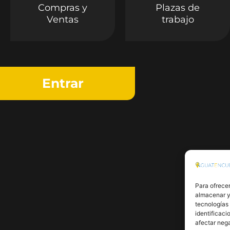
Compras y
Plazas de
Ventas
trabajo
Entrar
Para ofrecer
almacenar y/
tecnologías
identificaci
afectar nega