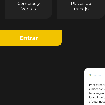
Compras y
Plazas de
Ventas
trabajo
Entrar
Para ofrecer
almacenar y/
tecnologías
identificaci
afectar nega