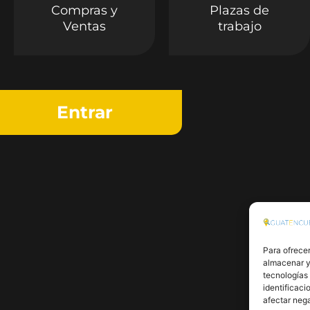
Compras y
Plazas de
Ventas
trabajo
Entrar
Para ofrecer
almacenar y/
tecnologías
identificaci
afectar nega