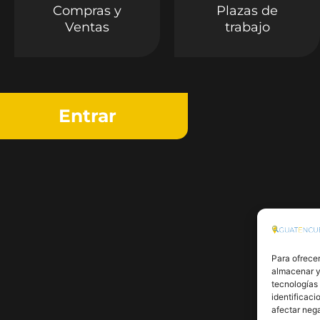
Compras y
Plazas de
Ventas
trabajo
Entrar
Para ofrecer
almacenar y/
tecnologías
identificaci
afectar nega