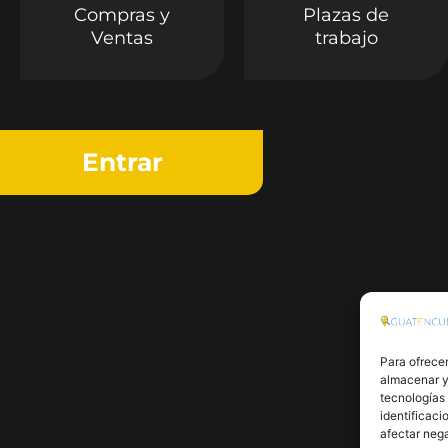
Compras y
Plazas de
Ventas
trabajo
Entrar
Para ofrecer
almacenar y/
tecnologías
identificaci
afectar nega