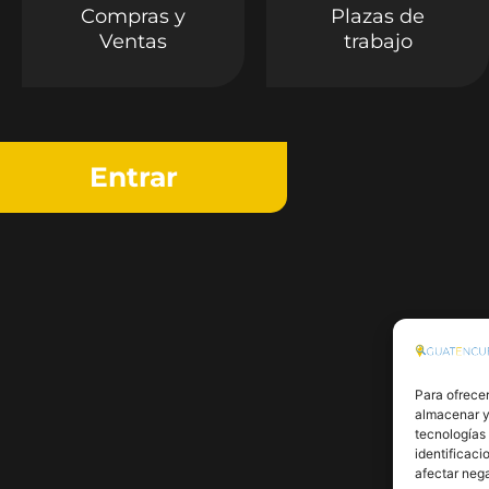
Compras y
Plazas de
Ventas
trabajo
Entrar
Para ofrecer
almacenar y/
tecnologías
identificaci
afectar nega